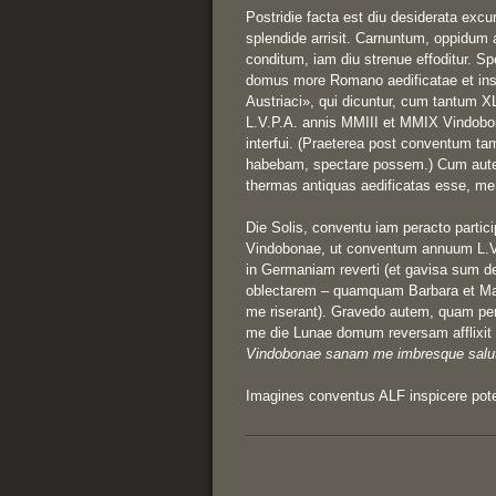
Postridie facta est diu desiderata excu
splendide arrisit. Carnuntum, oppidum 
conditum, iam diu strenue effoditur. S
domus more Romano aedificatae et inst
Austriaci», qui dicuntur, cum tantum XL
L.V.P.A. annis MMIII et MMIX Vindobon
interfui. (Praeterea post conventum ta
habebam, spectare possem.) Cum autem
thermas antiquas aedificatas esse, me co
Die Solis, conventu iam peracto partici
Vindobonae, ut conventum annuum L.V
in Germaniam reverti (et gavisa sum 
oblectarem – quamquam Barbara et Mar
me riserant). Gravedo autem, quam pe
me die Lunae domum reversam afflixit 
Vindobonae sanam me imbresque salutan
Imagines conventus ALF inspicere pote