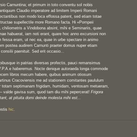
rsio Carnuntina; et primum in toto conventu sol nobis 
antiquum Claudio imperatore ad limitem Imperii Romani 
pectantibus non modo loca effossa patent, sed etiam totae 
ructae supellectile more Romano facta. Hi «Pompeii 
 chiliometris a Vindobona absint, mihi e Seminariis, quae 
ae habuerat, iam noti erant, quare hoc anno excursioni non 
m fessa eram, ut nec ea, quae in urbe spectare in animo 
 postea audirem Carnunti praeter domus nuper etiam 
nsilii paenituit. Sed erit occasio...

pibusque in patrias diversas profectis, pauci remansimus 
.P.A.e haberemus. Nocte denique autoraeda longa commode 
decem libros mecum habere, quibus animum otiosum 
tinus Cracoviensis me ad stationem comitantes paululum 
r totam septimanam frigidam, humidam, ventosam metueram, 
– valde gavisa sum, quod tam diu mihi pepercerat! 
Frigora 
t, at pituita domi deinde molesta mihi est...
stis 
hic