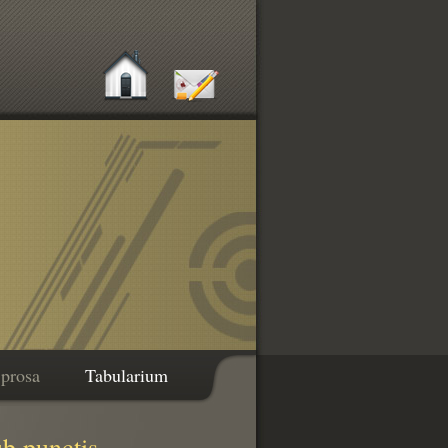
 prosa
Tabularium
b punctis