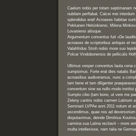
Caelum nobis per totam septimanam non
nubilam perflabat. Calcei mei interdum
splendidus erat! Acroases habitae sunt 
Pekkanen Helsinkiensi, Milena Minkova
Lovaniensi aliisque.

Argumentum conventus fuit «De laudib
acroases de scriptoribus antiquis et re
Valahfridus Stroh nobis more suo lepid
Polcar Vindobonensis de pelliculis Holl
Ultimus vesper conventus lauta cena ce
sumpsimus. Forte erat dies natalis Barba
acroasibus audiveramus, nunc a complu
tam bene et tam diligenter praeparave
conventum sine ea nullo modo institui p
Sumpto cibo (tam bono, ut vere me p
Zeleny cantrix nobis carmen Latinum a
Seminarii LVPAe anni 2011 notum et am
ascendimus, quae nos ad deversorium veh
disputavimus, deinde Dimitrius Koutro
carmina sua Latina recitavit – more ae
multa intellexisse, nam talia ne Germani