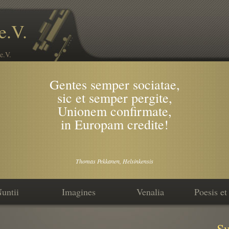
e.V.
e.V.
Gentes semper sociatae,
sic et semper pergite,
Unionem confirmate,
in Europam credite!
Thomas Pekkanen, Helsinkensis
untii
Imagines
Venalia
Poesis et
Su