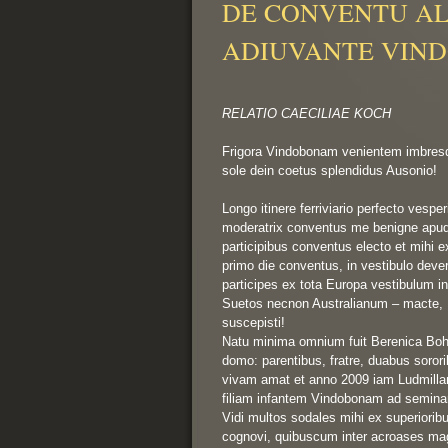
DE CONVENTU ALF 
ADIUVANTE VIN
RELATIO CAECILIAE KOCH
Frigora Vindobonam venientem imbresqu
sole dein coetus splendidus Ausonio!

Longo itinere ferriviario perfecto ves
moderatrix conventus me benigne apud 
participibus conventus electo et mihi 
primo die conventus, in vestibulo devers
participes ex tota Europa vestibulum i
Suetos necnon Australianum – macte, P
suscepisti!

Natu minima omnium fuit Berenica Boh
domo: parentibus, fratre, duabus soror
vivam amat et anno 2009 iam Ludmilla
filiam infantem Vindobonam ad seminar
Vidi multos sodales mihi ex superiorib
cognovi, quibuscum inter acroases ma