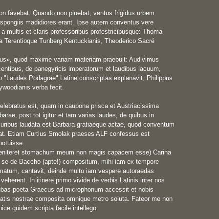
 favebat: Quando non pluebat, ventus frigidus urbem 
 spongiis madidiores erant. Ipse autem conventus vere 
a multis et claris professoribus profestricibusque: Thoma 
 Terentioque Tunberg Kentuckianis, Theoderico Sacré 
us», quod maxime variam materiam praebuit: Audivimus 
centibus, de panegyricis imperatorum et laudibus lacuum, 
o "Laudes Podagrae" Latine conscriptas explanavit, Philippus 
ywoodianis verba fecit.

lebratus est, quam in caupona prisca et Austriacissima 
rae; post tot igitur et tam varias laudes, de quibus in 
ribus laudata est Barbara gratiaeque actae, quod conventum 
rat. Etiam Curtius Smolak praeses ALF confessus est 
otuisse. 

aeniteret stomachum meum non magis capacem esse) Carina 
 se de Baccho (apte!) compositum, mihi iam ex tempore 
atum, cantavit; deinde multo iam vespere autoraedas 
erent. In itinere primo vivide de verbis Latinis inter nos 
ubas poeta Graecus ad microphonum accessit et nobis 
tatis nostrae composita omnique metro soluta. Fateor me non 
ce quidem scripta facile intellego.
