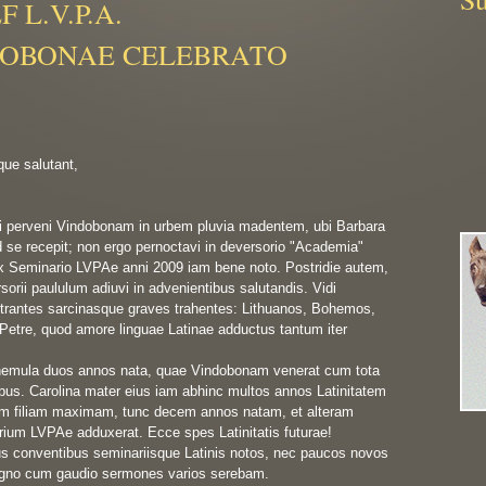
L.V.P.A.
DOBONAE CELEBRATO
e salutant,

peri perveni Vindobonam in urbem pluvia madentem, ubi Barbara 
se recepit; non ergo pernoctavi in deversorio "Academia" 
ex Seminario LVPAe anni 2009 iam bene noto. Postridie autem, 
orii paululum adiuvi in advenientibus salutandis. Vidi 
ntrantes sarcinasque graves trahentes: Lithuanos, Bohemos, 
etre, quod amore linguae Latinae adductus tantum iter 
emula duos annos nata, quae Vindobonam venerat cum tota 
ibus. Carolina mater eius iam abhinc multos annos Latinitatem 
m filiam maximam, tunc decem annos natam, et alteram 
ium LVPAe adduxerat. Ecce spes Latinitatis futurae!

us conventibus seminariisque Latinis notos, nec paucos novos 
gno cum gaudio sermones varios serebam.
